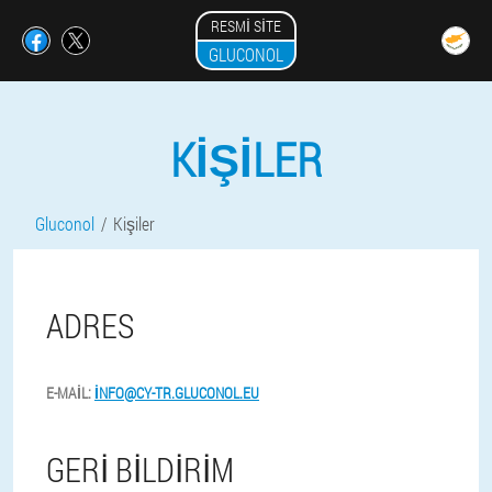
RESMI SITE
GLUCONOL
KIŞILER
Gluconol
Kişiler
ADRES
E-MAIL:
INFO@CY-TR.GLUCONOL.EU
GERI BILDIRIM