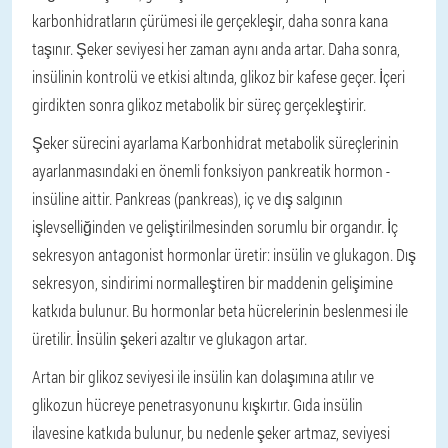
karbonhidratların çürümesi ile gerçekleşir, daha sonra kana
taşınır. Şeker seviyesi her zaman aynı anda artar. Daha sonra,
insülinin kontrolü ve etkisi altında, glikoz bir kafese geçer. İçeri
girdikten sonra glikoz metabolik bir süreç gerçekleştirir.
Şeker sürecini ayarlama
Karbonhidrat metabolik süreçlerinin
ayarlanmasındaki en önemli fonksiyon pankreatik hormon -
insüline aittir. Pankreas (pankreas), iç ve dış salgının
işlevselliğinden ve geliştirilmesinden sorumlu bir organdır. İç
sekresyon antagonist hormonlar üretir: insülin ve glukagon. Dış
sekresyon, sindirimi normalleştiren bir maddenin gelişimine
katkıda bulunur. Bu hormonlar beta hücrelerinin beslenmesi ile
üretilir. İnsülin şekeri azaltır ve glukagon artar.
Artan bir glikoz seviyesi ile insülin kan dolaşımına atılır ve
glikozun hücreye penetrasyonunu kışkırtır. Gıda insülin
ilavesine katkıda bulunur, bu nedenle şeker artmaz, seviyesi