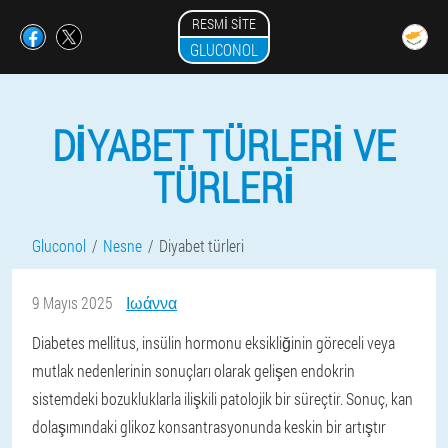
RESMI SITE
GLUCONOL
DIYABET TÜRLERI VE
TÜRLERI
Gluconol
Nesne
Diyabet türleri
9 Mayıs 2025
Ιωάννα
Diabetes mellitus, insülin hormonu eksikliğinin göreceli veya
mutlak nedenlerinin sonuçları olarak gelişen endokrin
sistemdeki bozukluklarla ilişkili patolojik bir süreçtir. Sonuç, kan
dolaşımındaki glikoz konsantrasyonunda keskin bir artıştır