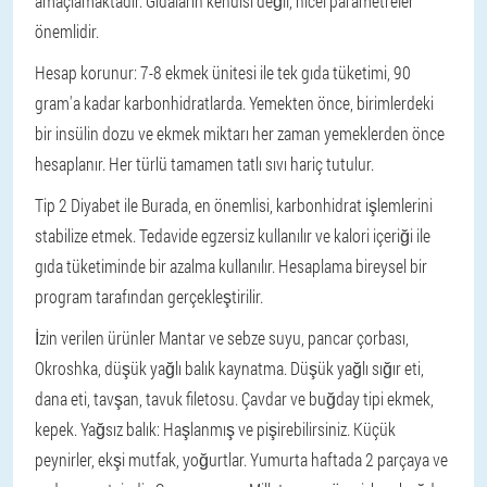
amaçlamaktadır. Gıdaların kendisi değil, nicel parametreler
önemlidir.
Hesap korunur: 7-8 ekmek ünitesi ile tek gıda tüketimi, 90
gram'a kadar karbonhidratlarda. Yemekten önce, birimlerdeki
bir insülin dozu ve ekmek miktarı her zaman yemeklerden önce
hesaplanır. Her türlü tamamen tatlı sıvı hariç tutulur.
Tip 2 Diyabet ile
Burada, en önemlisi, karbonhidrat işlemlerini
stabilize etmek. Tedavide egzersiz kullanılır ve kalori içeriği ile
gıda tüketiminde bir azalma kullanılır. Hesaplama bireysel bir
program tarafından gerçekleştirilir.
İzin verilen ürünler
Mantar ve sebze suyu, pancar çorbası,
Okroshka, düşük yağlı balık kaynatma.
Düşük yağlı sığır eti,
dana eti, tavşan, tavuk filetosu.
Çavdar ve buğday tipi ekmek,
kepek.
Yağsız balık: Haşlanmış ve pişirebilirsiniz.
Küçük
peynirler, ekşi mutfak, yoğurtlar.
Yumurta haftada 2 parçaya ve