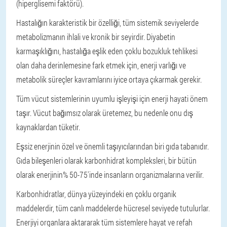
(hiperglisemi faktörü).
Hastalığın karakteristik bir özelliği, tüm sistemik seviyelerde
metabolizmanın ihlali ve kronik bir seyirdir. Diyabetin
karmaşıklığını, hastalığa eşlik eden çoklu bozukluk tehlikesi
olan daha derinlemesine fark etmek için, enerji varlığı ve
metabolik süreçler kavramlarını iyice ortaya çıkarmak gerekir.
Tüm vücut sistemlerinin uyumlu işleyişi için enerji hayati önem
taşır. Vücut bağımsız olarak üretemez, bu nedenle onu dış
kaynaklardan tüketir.
Eşsiz enerjinin özel ve önemli taşıyıcılarından biri gıda tabanıdır.
Gıda bileşenleri olarak karbonhidrat kompleksleri, bir bütün
olarak enerjinin% 50-75'inde insanların organizmalarına verilir.
Karbonhidratlar, dünya yüzeyindeki en çoklu organik
maddelerdir, tüm canlı maddelerde hücresel seviyede tutulurlar.
Enerjiyi organlara aktararak tüm sistemlere hayat ve refah