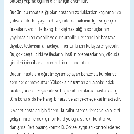
patoloji yapma eğilimi olanlar için önemlidir.
Bugün, bu rahatsızlığı olan hastanın zorluklardan kaçınmak ve
yüksek nitel bir yaşam düzeyinde kalmak için ilgili ve gerçek
fırsatları vardır. Herhangi bir kişi hastalığın sonuçlarının
yayılmasını önleyebilir ve durdurabilir. Herhangi bir hastaya
diyabet tedavisini amaçlayan her türlü için kolayca erişilebilir.
Bu, çok çeşitli bitki ve ilaçların, insülin preparatlarının, vücuda
girdileri için cihazlar, kontrol tipinin aparatıdır.
Bugün, hastalara öğretmeyi amaçlayan benzersiz kurslar ve
seminerler mevcuttur. Yüksek sınıf uzmanları, alanlarındaki
profesyoneller erişilebilir ve bilgilendirici olarak, hastalıkla ilgili
tüm konularda herhangi bir arzu ve acı çekmeye katılmaktadır.
Diyabet hastaları için önemli kurallar
Ateroskleroz ve kalp krizi
gelişimini önlemek için bir kardiyologla sürekli kontrol ve
danışma.
Sert basınç kontrolü.
Görsel aygıtları kontrol ederek