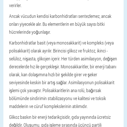
verirler.
Ancak vücudun kendisi karbonhidratları sentezlemez, ancak
onları yiyecekle alır. Bu elementlerin en büyük sayısı bitki
hücrelerinde yoğunlaşır.
Karbonhidratlar basit (veya monosakkarit) ve kompleks (veya
polisakkarit) olarak ayrılır. Birincisi glikoz ve fruktoz, ikinci -
selüloz, nişasta, glikojen içerir. Her türden asimilasyon, değişen
derecelerde hız ile gerçekleşir. Monosakkaritler, bir enerji tabanı
olarak, kan dolaşımına hızlı bir şekilde girer ve şeker
seviyesinde keskin bir artış sağlar. Asimilasyonun polisakkarit
işlemi çok yavaştır. Polisakkaritlerin ana rolü, bağırsak
bölümünde sindirimin stabilizasyonu ve kalitesi ve toksik
maddelerin ve cüruf komplekslerinin atılımıdır.
Glikoz baskın bir enerji tedarikçisidir, gıda yayınında ücretsiz
değildir. Oluşumu, gıda işleme sırasında üçüncü partili