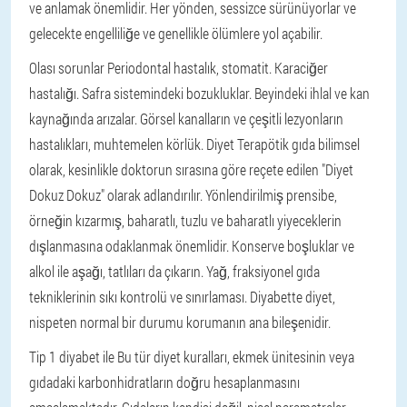
ve anlamak önemlidir. Her yönden, sessizce sürünüyorlar ve
gelecekte engelliliğe ve genellikle ölümlere yol açabilir.
Olası sorunlar
Periodontal hastalık, stomatit.
Karaciğer
hastalığı.
Safra sistemindeki bozukluklar.
Beyindeki ihlal ve kan
kaynağında arızalar.
Görsel kanalların ve çeşitli lezyonların
hastalıkları, muhtemelen körlük.
Diyet
Terapötik gıda bilimsel
olarak, kesinlikle doktorun sırasına göre reçete edilen "Diyet
Dokuz Dokuz" olarak adlandırılır. Yönlendirilmiş prensibe,
örneğin kızarmış, baharatlı, tuzlu ve baharatlı yiyeceklerin
dışlanmasına odaklanmak önemlidir. Konserve boşluklar ve
alkol ile aşağı, tatlıları da çıkarın. Yağ, fraksiyonel gıda
tekniklerinin sıkı kontrolü ve sınırlaması. Diyabette diyet,
nispeten normal bir durumu korumanın ana bileşenidir.
Tip 1 diyabet ile
Bu tür diyet kuralları, ekmek ünitesinin veya
gıdadaki karbonhidratların doğru hesaplanmasını