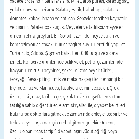
sadece proteindir. Sarısı ara sıra.
Millet, arpa püresi, karabuğday,
yulaf ezmesi ve inci arpa
Salata yeşillik, balkabağı, salatalık,
domates, kabak, lahana ve patlıcan. Sebzeler tercihen kaynatılır
ve pişirilir. Patates çok küçük.
Meyveler ve tatlılıksız meyveler,
örneğin elma, greyfurt. Bir Sorbiti üzerinde meyve suları ve
kompozisyonlar.
Yasak ürünler
Yağlı et suyu.
Her türlü yağlı et.
Turta, rulo, Sdoba.
Şişman balık.
Her türlü turşu ve sigara
içmek.
Konserve ürünlerinde balık ve et, petrol çözümlerinde,
havyar.
Tüm tuzlu peynirler, şekerli süzme peynir türleri,
tereyağı.
Beyaz pirinç, irmik ve makarna çeşitleri herhangi bir
biçimde.
Tuz ve Marinades, fasulye ailesinin sebzeleri.
Çilek,
üzüm, incir, muz, tarih, reçel, çikolata.
Üzüm, şeftali ve artan
tatlılığa sahip diğer türler.
Alarm sinyalleri ile, diyabet belirtileri
bulunursa doktorlara gitmek ve zamanında önleyici tedbirler ve
tedavi seyri başlamak için derhal gitmek gerekir. Önleme,
özellikle pankreas'ta tip 2 diyabet, aşırı vücut ağırlığı veya