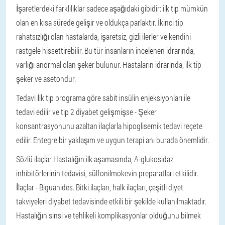
İşaretlerdeki farklılıklar sadece aşağıdaki gibidir: ilk tip mümkün
olan en kısa sürede gelişir ve oldukça parlaktır. İkinci tip
rahatsızlığı olan hastalarda, işaretsiz, gizli ilerler ve kendini
rastgele hissettirebilir. Bu tür insanların incelenen idrarında,
varlığı anormal olan şeker bulunur. Hastaların idrarında, ilk tip
şeker ve asetondur.
Tedavi
İlk tip programa göre sabit insülin enjeksiyonları ile
tedavi edilir ve tip 2 diyabet gelişmişse
- Şeker
konsantrasyonunu azaltan ilaçlarla hipoglisemik tedavi reçete
edilir. Entegre bir yaklaşım ve uygun terapi anı burada önemlidir.
Sözlü ilaçlar
Hastalığın ilk aşamasında, A-glukosidaz
inhibitörlerinin tedavisi, sülfonilmokevin preparatları etkilidir.
İlaçlar - Biguanides.
Bitki ilaçları, halk ilaçları, çeşitli diyet
takviyeleri diyabet tedavisinde etkili bir şekilde kullanılmaktadır.
Hastalığın sinsi ve tehlikeli komplikasyonlar olduğunu bilmek