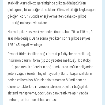
stabildir. Aşırı glikoz, gerektiğinde glikoza dönüştürülen
glukagon gibi karaciğerde saklanır. Glikoz eksikliği ile glukagon,
glikojeni korur, vücuda enerji vermekten daha çok glikoz
tutarlılığına başarıyla aktarır.
Normal glikoz seviyesi, yemeden önce sabah 75 ila 115 mg/dL
arasında değişir. Daha sonra, yedikten sonra glikoz seviyesi
125-145 mg/dL'ye ulaşır.
Diyabet türleri
insüline bağlı form (tip 1 diyabetes mellitus);
İnsülinon bağımlı form (tip 2 diyabetes mellitus).
İlk patoloji
türü, pankreatik hücrelerin doğru miktarda insülin gelişimine
yetersizliğidir (üretim hiç olmayabilir). Bu tür başarısızlıkların
nedenleri hem bez hücrelerinin tamamen ölümü hem de
olumsuz faktörlerdir - virüsler, stresler, zayıf bir bağışıklık
sistemi, yanlış yeme, doğrudan pankreatik ve aşırı yağda
herhangi bir formun iltihaplanması.