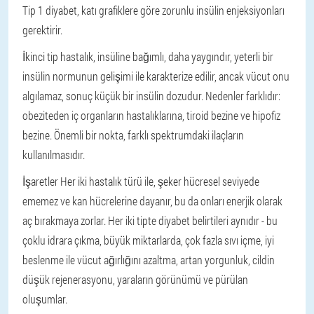
Tip 1 diyabet, katı grafiklere göre zorunlu insülin enjeksiyonları
gerektirir.
İkinci tip hastalık, insüline bağımlı, daha yaygındır, yeterli bir
insülin normunun gelişimi ile karakterize edilir, ancak vücut onu
algılamaz, sonuç küçük bir insülin dozudur. Nedenler farklıdır:
obeziteden iç organların hastalıklarına, tiroid bezine ve hipofiz
bezine. Önemli bir nokta, farklı spektrumdaki ilaçların
kullanılmasıdır.
İşaretler
Her iki hastalık türü ile, şeker hücresel seviyede
ememez ve kan hücrelerine dayanır, bu da onları enerjik olarak
aç bırakmaya zorlar. Her iki tipte diyabet belirtileri aynıdır - bu
çoklu idrara çıkma, büyük miktarlarda, çok fazla sıvı içme, iyi
beslenme ile vücut ağırlığını azaltma, artan yorgunluk, cildin
düşük rejenerasyonu, yaraların görünümü ve pürülan
oluşumlar.