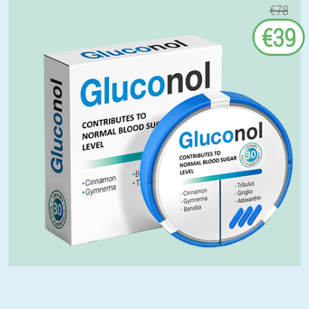
€78
€39